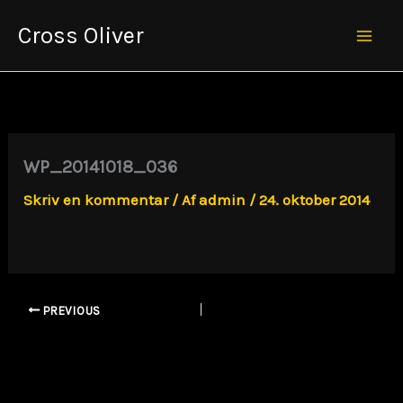
Gå
Cross Oliver
til
Mai
indholdet
Men
WP_20141018_036
Skriv en kommentar
/ Af
admin
/
24. oktober 2014
PREVIOUS