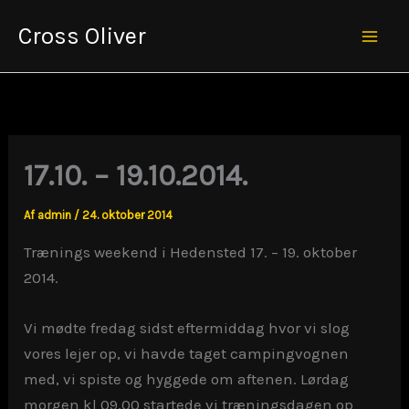
Gå
Cross Oliver
til
Mai
indholdet
Men
17.10. – 19.10.2014.
Af
admin
/
24. oktober 2014
Trænings weekend i Hedensted 17. – 19. oktober
2014.
Vi mødte fredag sidst eftermiddag hvor vi slog
vores lejer op, vi havde taget campingvognen
med, vi spiste og hyggede om aftenen. Lørdag
morgen kl 09.00 startede vi træningsdagen op