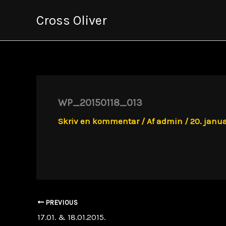
Gå
Cross Oliver
til
indholdet
WP_20150118_013
Skriv en kommentar
/ Af
admin
/
20. janua
PREVIOUS
17.01. & 18.01.2015.