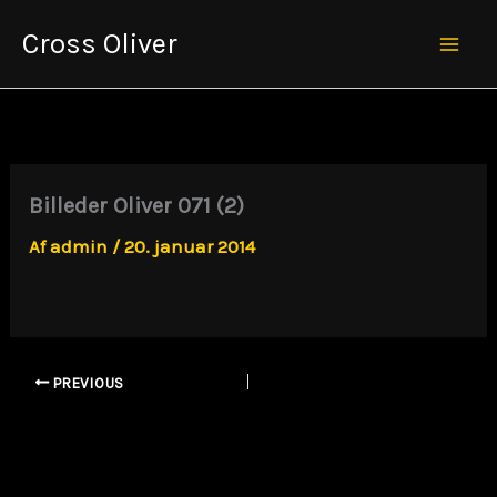
Gå
Cross Oliver
til
Mai
indholdet
Men
Billeder Oliver 071 (2)
Af
admin
/
20. januar 2014
PREVIOUS