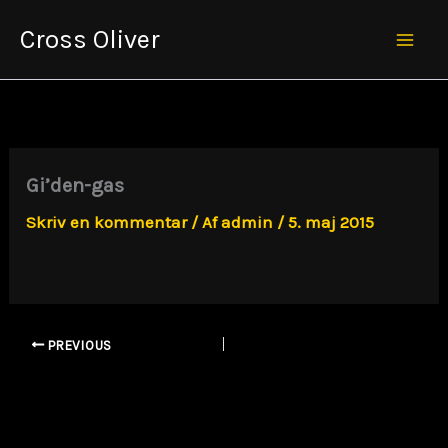
Gå
Cross Oliver
til
Mai
indholdet
Men
Gi’den-gas
Skriv en kommentar
/ Af
admin
/
5. maj 2015
PREVIOUS