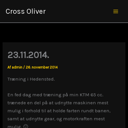
Gå
Cross Oliver
til
Mai
indholdet
Men
23.11.2014.
Af
admin
/
26. november 2014
Træning i Hedensted.
En fed dag med træning på min KTM 65 cc.
trænede en del på at udnytte maskinen mest
mulig i forhold til at holde farten rundt banen,
samt at udnytte gear, og motorkraften mest
mulig. 🙂