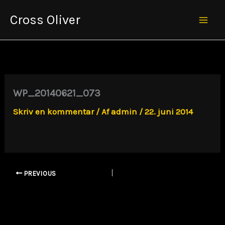
Gå
Cross Oliver
til
Mai
indholdet
Men
WP_20140621_073
Skriv en kommentar
/ Af
admin
/
22. juni 2014
PREVIOUS