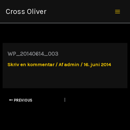
Gå
Cross Oliver
til
Mai
indholdet
Men
WP_20140614_003
Skriv en kommentar
/ Af
admin
/
16. juni 2014
PREVIOUS