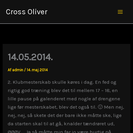
Gå
Cross Oliver
til
Mai
indholdet
Men
14.05.2014.
Af
admin
/
14. maj 2014
2. Klubmesterskab skulle køres i dag. En fed og
rigtig god træning blev det til mellem 17 – 18, en
lille pause på galenderet med nogle af drengene
lige før mesterskabet, blev det også til. 🙂 Men nej,
nej, nej, så skete det der bare ikke måtte ske, lige
da starten skal til at gå, knalder tændrøret ud,
ØØØV…. Ja så måtte min far jo være hurtig på