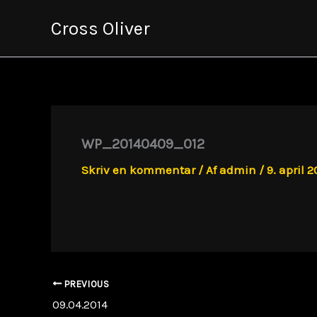
Gå
Cross Oliver
til
indholdet
WP_20140409_012
Skriv en kommentar
/ Af
admin
/
9. april 2
PREVIOUS
09.04.2014