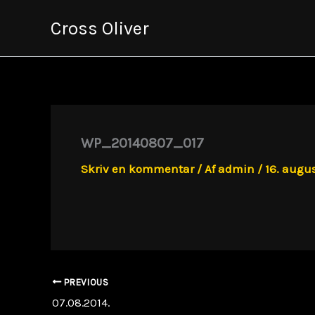
Gå
Cross Oliver
til
indholdet
WP_20140807_017
Skriv en kommentar
/ Af
admin
/
16. augus
PREVIOUS
07.08.2014.