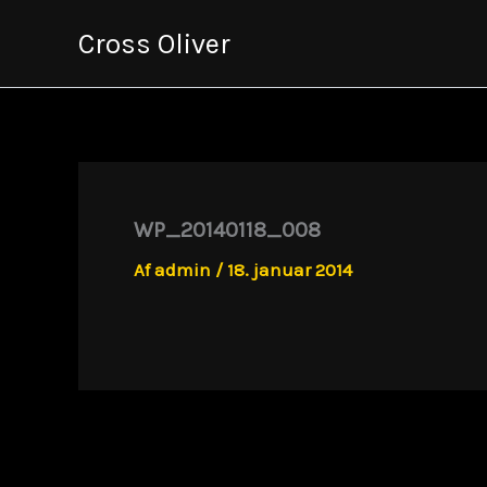
Gå
Cross Oliver
til
indholdet
WP_20140118_008
Af
admin
/
18. januar 2014