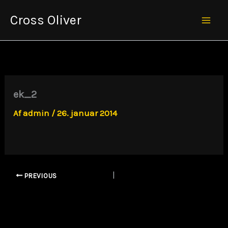
Gå
Cross Oliver
til
Mai
indholdet
Men
ek_2
Af
admin
/
26. januar 2014
PREVIOUS