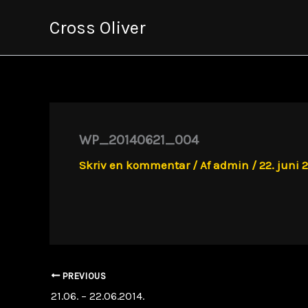
Gå
Cross Oliver
til
indholdet
WP_20140621_004
Skriv en kommentar
/ Af
admin
/
22. juni 
PREVIOUS
21.06. – 22.06.2014.