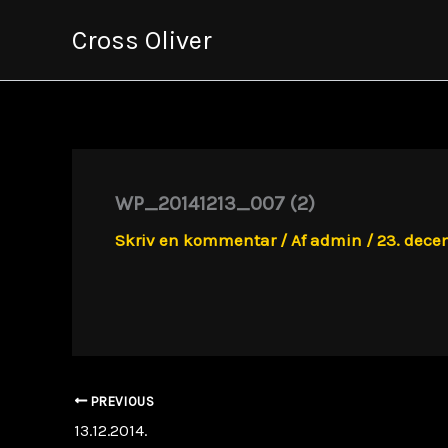
Gå
Cross Oliver
til
indholdet
WP_20141213_007 (2)
Skriv en kommentar
/ Af
admin
/
23. dece
PREVIOUS
13.12.2014.